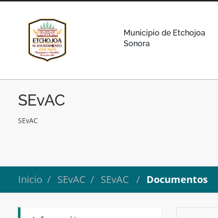
Municipio de Etchojoa
Sonora
SEvAC
SEvAC
Inicio
SEvAC
SEvAC
Documentos