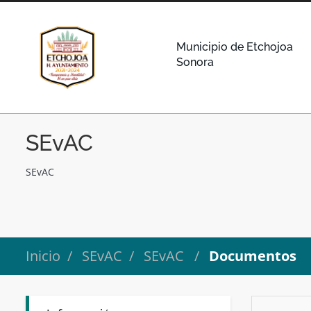
Municipio de Etchojoa
Sonora
SEvAC
SEvAC
Inicio
SEvAC
SEvAC
Documentos