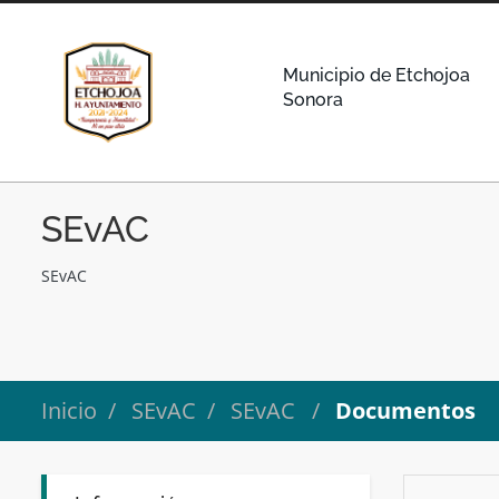
Municipio de Etchojoa
Sonora
SEvAC
SEvAC
Inicio
SEvAC
SEvAC
Documentos