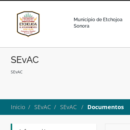
Municipio de Etchojoa
Sonora
SEvAC
SEvAC
Inicio
SEvAC
SEvAC
Documentos