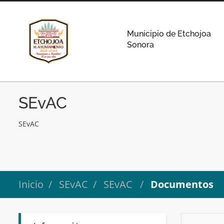
Municipio de Etchojoa
Sonora
SEvAC
SEvAC
Inicio
SEvAC
SEvAC
Documentos